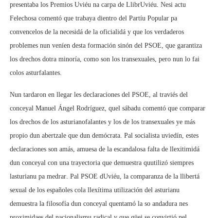
presentaba los Premios Uviéu na carpa de LlibrUviéu. Nesi actu
Felechosa comentó que trabaya dientro del Partíu Popular pa
convencelos de la necesidá de la oficialidá y que los verdaderos
problemes nun veníen desta formación sinón del PSOE, que garantiza
los drechos dotra minoría, como son los transexuales, pero nun lo fai
colos asturfalantes.
Nun tardaron en llegar les declaraciones del PSOE, al traviés del
conceyal Manuel Ángel Rodríguez, quel sábadu comentó que comparar
los drechos de los asturianofalantes y los de los transexuales ye más
propio dun abertzale que dun demócrata. Pal socialista uviedín, estes
declaraciones son amás, amuesa de la escandalosa falta de llexitimidá
dun conceyal con una trayectoria que demuestra quutilizó siempres
lasturianu pa medrar. Pal PSOE dUviéu, la comparanza de la llibertá
sexual de los españoles cola llexítima utilización del asturianu
demuestra la filosofía dun conceyal quentamó la so andadura nes
proximidaes del nacionalismu radical y que güei se convirtió nel