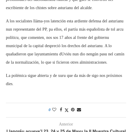
escribiente de los chistes sobre asturianu del alcalde.
A los socialistes lláma-yos latención esta ardiente defensa del asturianu
nun representante del PP, pa ellos, el partíu más españolista de tol arcu
políticu, que comenten, nos sos 17 años al frente del gobiernu
municipal de la capital despreció los drechos del asturianu. A lo
quañadieron que layuntamientu dUviéu nun dio nengún pasu nel camín
de la normalización, lo que si ficieron otres alministraciones.
La polémica sigue abierta y de xuru que da más de sigo nos próximos
díes.
0
Anterior
Llangréu acueye’l 23, 24 y 25 de Mayu la II Muestra Cultural