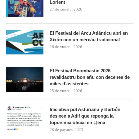
Lorient
27 de xunetu, 2026
El Festival del Arcu Atlánticu abri en
Xixón con un mercáu tradicional
26 de xunetu, 2026
El Festival Boombastic 2026
revalidaotru bon añu con decenes de
miles d’asistentes
25 de xunetu, 2026
Iniciativa pol Asturianu y Barbón
desixen a Adif que reponga la
toponimia oficial en Ḷḷena
28 de payares, 2023