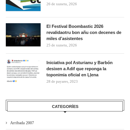
26 de xunetu, 2026
El Festival Boombastic 2026
revalidaotru bon añu con decenes de
miles d’asistentes
25 de xunetu, 2026
Iniciativa pol Asturianu y Barbón
desixen a Adif que reponga la
toponimia oficial en Ḷḷena
28 de payares, 2023
CATEGORÍES
Arribada 2007