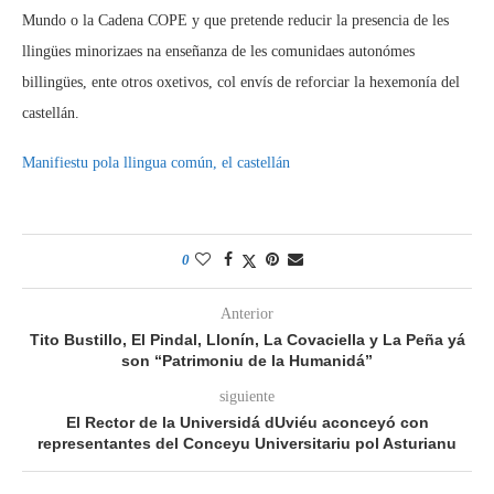
Mundo o la Cadena COPE y que pretende reducir la presencia de les
llingües minorizaes na enseñanza de les comunidaes autonómes
billingües, ente otros oxetivos, col envís de reforciar la hexemonía del
castellán.
Manifiestu pola llingua común, el castellán
0
Anterior
Tito Bustillo, El Pindal, Llonín, La Covaciella y La Peña yá
son “Patrimoniu de la Humanidá”
siguiente
El Rector de la Universidá dUviéu aconceyó con
representantes del Conceyu Universitariu pol Asturianu