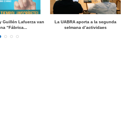
y Guillén Lafuerza van
La UABRA aporta a la segunda
L
una “Fábrica...
selmana d’actividaes