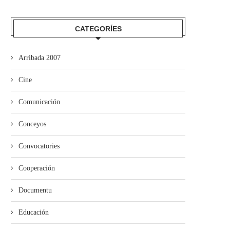
CATEGORÍES
’ALLA abre’l plazu pa los cursos
“Misteriu nel Soterrañu” alga
de la...
premiu Alfonso Iglesias de.
Arribada 2007
Cine
Comunicación
Conceyos
Convocatories
Cooperación
Documentu
Educación