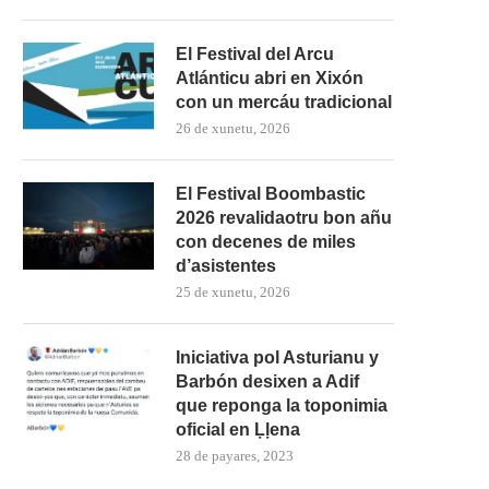
El Festival del Arcu
Atlánticu abri en Xixón
con un mercáu tradicional
26 de xunetu, 2026
El Festival Boombastic
2026 revalidaotru bon añu
con decenes de miles
d’asistentes
25 de xunetu, 2026
Iniciativa pol Asturianu y
Barbón desixen a Adif
que reponga la toponimia
oficial en Ḷḷena
28 de payares, 2023