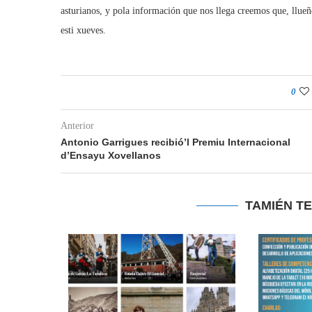
asturianos, y pola información que nos llega creemos que, llue
esti xueves.
0
Anterior
Antonio Garrigues recibió’l Premiu Internacional
d’Ensayu Xovellanos
TAMIÉN T