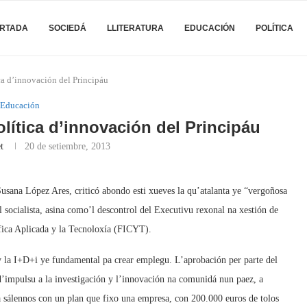
RTADA
SOCIEDÁ
LLITERATURA
EDUCACIÓN
POLÍTICA
ica d’innovación del Principáu
Educación
olítica d’innovación del Principáu
t
20 de setiembre, 2013
usana López Ares, criticó abondo esti xueves la qu’atalanta ye “vergoñosa
socialista, asina como’l descontrol del Executivu rexonal na xestión de
fica Aplicada y la Tecnoloxía (FICYT).
 y la I+D+i ye fundamental pa crear emplegu. L’aprobación per parte del
’impulsu a la investigación y l’innovación na comunidá nun paez, a
 sálennos con un plan que fixo una empresa, con 200.000 euros de tolos