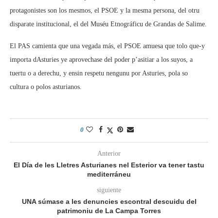
protagonistes son los mesmos, el PSOE y la mesma persona, del otru
disparate institucional, el del Muséu Etnográficu de Grandas de Salime.
El PAS camienta que una vegada más, el PSOE amuesa que tolo que-y
importa dAsturies ye aprovechase del poder p’asitiar a los suyos, a
tuertu o a derechu, y ensin respetu nengunu por Asturies, pola so
cultura o polos asturianos.
0
Anterior
El Día de les Lletres Asturianes nel Esterior va tener tastu
mediterráneu
siguiente
UNA súmase a les denuncies escontral descuidu del
patrimoniu de La Campa Torres