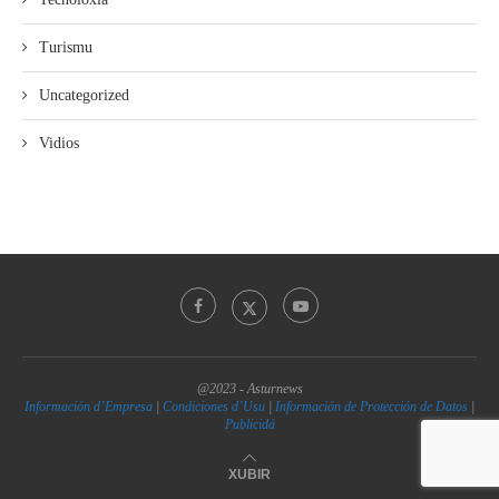
Turismu
Uncategorized
Vidios
@2023 - Asturnews
Información d’Empresa
|
Condiciones d’Usu
|
Información de Protección de Datos
|
Publicidá
XUBIR