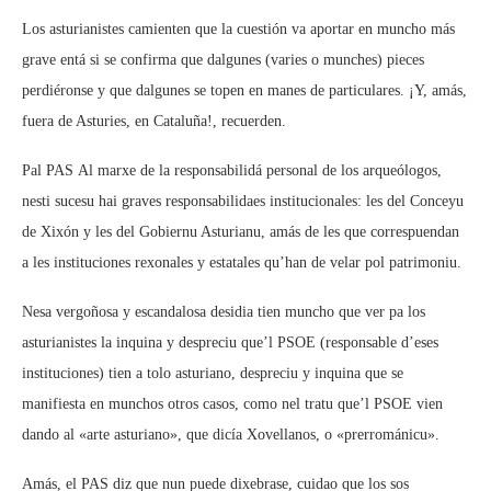
Los asturianistes camienten que la cuestión va aportar en muncho más
grave entá si se confirma que dalgunes (varies o munches) pieces
perdiéronse y que dalgunes se topen en manes de particulares. ¡Y, amás,
fuera de Asturies, en Cataluña!, recuerden.
Pal PAS Al marxe de la responsabilidá personal de los arqueólogos,
nesti sucesu hai graves responsabilidaes institucionales: les del Conceyu
de Xixón y les del Gobiernu Asturianu, amás de les que correspuendan
a les instituciones rexonales y estatales qu’han de velar pol patrimoniu.
Nesa vergoñosa y escandalosa desidia tien muncho que ver pa los
asturianistes la inquina y despreciu que’l PSOE (responsable d’eses
instituciones) tien a tolo asturiano, despreciu y inquina que se
manifiesta en munchos otros casos, como nel tratu que’l PSOE vien
dando al «arte asturiano», que dicía Xovellanos, o «prerrománicu».
Amás, el PAS diz que nun puede dixebrase, cuidao que los sos