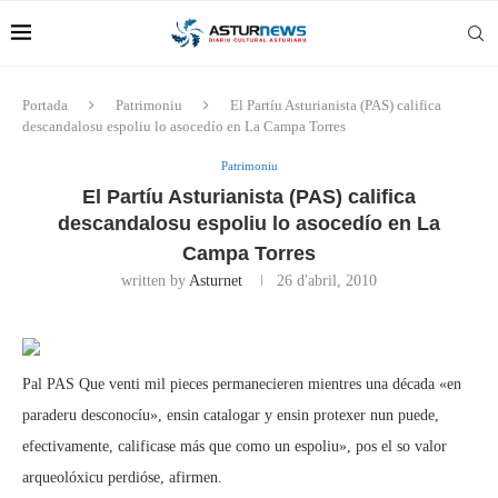
Portada
Patrimoniu
El Partíu Asturianista (PAS) califica
descandalosu espoliu lo asocedío en La Campa Torres
Patrimoniu
El Partíu Asturianista (PAS) califica
descandalosu espoliu lo asocedío en La
Campa Torres
written by
Asturnet
26 d'abril, 2010
Pal PAS Que venti mil pieces permanecieren mientres una década «en
paraderu desconocíu», ensin catalogar y ensin protexer nun puede,
efectivamente, calificase más que como un espoliu», pos el so valor
arqueolóxicu perdióse, afirmen.