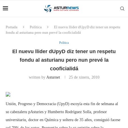
Portada
Política
El nuevu llider dUpyD diz tener un respetu
fondu al asturianu pero nun prevé la cooficialidá
Política
El nuevu llider dUpyD diz tener un respetu
fondu al asturianu pero nun prevé la
cooficialidá
written by
Asturnet
25 de xineru, 2010
Unión, Progreso y Democracia (UpyD) escoyía esta fin de selmana al
so cabezaleru pAsturies y Humberto Rodríguez Solla, profesor
universitariu, doctor en Química y solteru de 35 años, consiguió facese
col 70% de los votos. Preguntáu sobre la so opinión sobre la