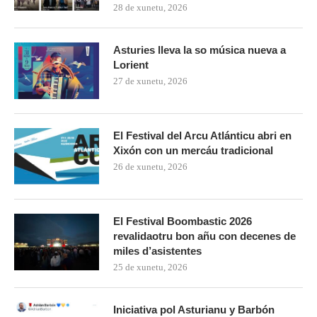
28 de xunetu, 2026
Asturies lleva la so música nueva a
Lorient
27 de xunetu, 2026
El Festival del Arcu Atlánticu abri en
Xixón con un mercáu tradicional
26 de xunetu, 2026
El Festival Boombastic 2026
revalidaotru bon añu con decenes de
miles d’asistentes
25 de xunetu, 2026
Iniciativa pol Asturianu y Barbón