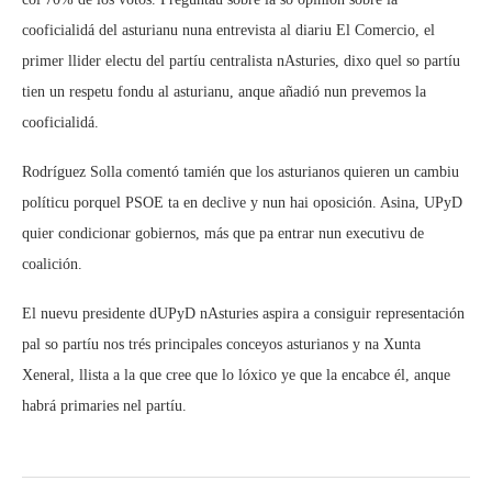
cooficialidá del asturianu nuna entrevista al diariu El Comercio, el
primer llider electu del partíu centralista nAsturies, dixo quel so partíu
tien un respetu fondu al asturianu, anque añadió nun prevemos la
cooficialidá.
Rodríguez Solla comentó tamién que los asturianos quieren un cambiu
políticu porquel PSOE ta en declive y nun hai oposición. Asina, UPyD
quier condicionar gobiernos, más que pa entrar nun executivu de
coalición.
El nuevu presidente dUPyD nAsturies aspira a consiguir representación
pal so partíu nos trés principales conceyos asturianos y na Xunta
Xeneral, llista a la que cree que lo lóxico ye que la encabce él, anque
habrá primaries nel partíu.