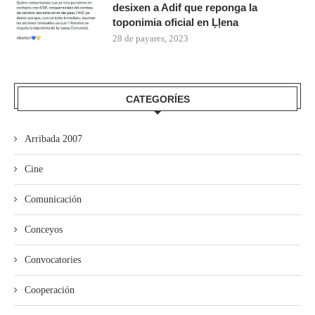
desixen a Adif que reponga la
toponimia oficial en Ḷḷena
28 de payares, 2023
CATEGORÍES
Arribada 2007
Cine
Comunicación
Conceyos
Convocatories
Cooperación