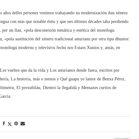
s años delles persones venimos trabayando na modernización dun xéneru
 llingua con más que notable ésitu y que nes últimes décades taba perdiendo
ía, per un llau, «pola desconexión temática y estética del monólogu
, «pola sustitución del xéneru tradicional asturianu por otru tipu dhumor:
l monólogu modernu y televisivu fechu nos Estaos Xuníos y, amás, en
Les vueltes que da la vida y Los asturianos dende fuera, escritos por
ería, La hestoria, más o menos y Qué guapu ye lamor de Benxa Pérez;
ómetru, El prexubiláu, Dientro la llegalidá y Mensaxes curtios de
García.
siguiente