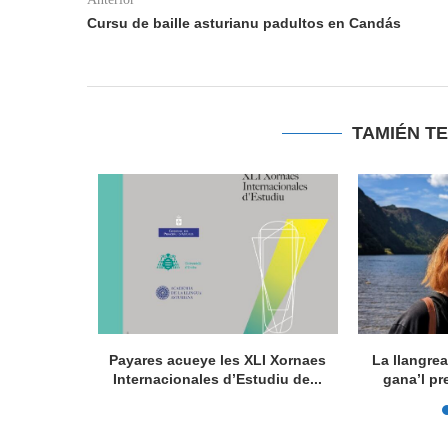
Cursu de baille asturianu padultos en Candás
TAMIÉN T
concursu
Payares acueye les XLI Xornaes
La llangre
es, nun...
Internacionales d’Estudiu de...
gana’l pr