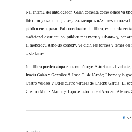
Nel entamu del antologador, Galán comenta como dende va uno
lliterariu y escénicu que sespresó siempres nAsturies na nuesa
públicu ensin parar. Pal coordinador del llibru, esta perda ven
tradicional asturianu col públicu más mozu y urbanu» y, per otru
el monólogu stand-up comedy, ye dicir, les formes y temes de
castellanu».
Nel llibru pueden atopase los monólogos Asturianos al volante, 
Inaciu Galán y González & Isaac G. de lArada; Lhome y la goch
Cuatro verdaes y Otres cuatro verdaes de Chechu García; El sopl
Cristina Muñiz Martín y Tópicos asturianos dAzucena Álvarez 
0
Anterior