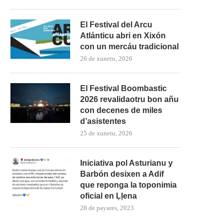
El Festival del Arcu
Atlánticu abri en Xixón
con un mercáu tradicional
26 de xunetu, 2026
El Festival Boombastic
2026 revalidaotru bon añu
con decenes de miles
d’asistentes
25 de xunetu, 2026
Iniciativa pol Asturianu y
Barbón desixen a Adif
que reponga la toponimia
oficial en Ḷḷena
28 de payares, 2023