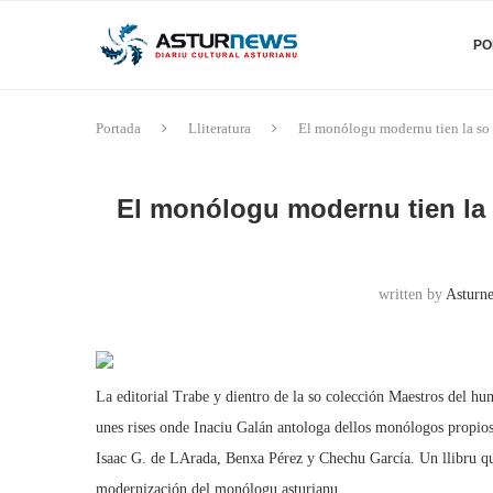
PO
Portada
Lliteratura
El monólogu modernu tien la so pr
El monólogu modernu tien la s
written by
Asturne
La editorial Trabe y dientro de la so colección Maestros del hu
unes rises onde Inaciu Galán antologa dellos monólogos propio
Isaac G. de LArada, Benxa Pérez y Chechu García. Un llibru que
modernización del monólogu asturianu.