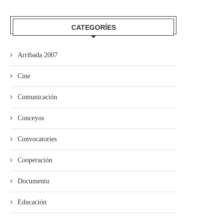
CATEGORÍES
Arribada 2007
Cine
Comunicación
Conceyos
Convocatories
Cooperación
pia acueye la presentación del II
Falláu’l Concursu de Microrre
Documentu
Premiu «Quiastolita»...
“Día del Llibru” d’Avilés
Educación