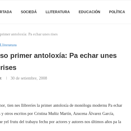
RTADA
SOCIEDÁ
LLITERATURA
EDUCACIÓN
POLÍTICA
imer antoloxía: Pa echar unes rises
Lliteratura
o primer antoloxía: Pa echar unes
rises
t
30 de setiembre, 2008
mor, tien nes llibreríes la primer antoloxía de monólogu modernu Pa echar
s y otros escritos por Cristina Muñiz Martín, Azucena Álvarez García,
 yel frutu del trabayu fechu por actores y autores nos últimos años pa la