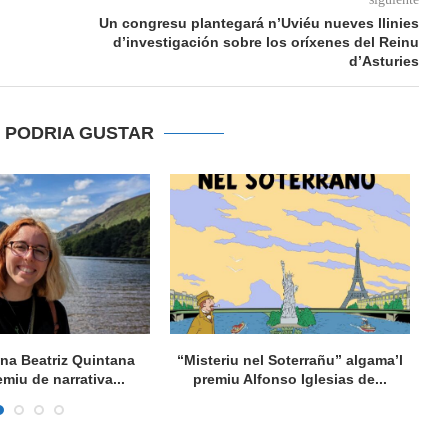
Un congresu plantegará n’Uviéu nueves llinies
d’investigación sobre los oríxenes del Reinu
d’Asturies
E PODRIA GUSTAR
ana Beatriz Quintana
“Misteriu nel Soterrañu” algama’l
Ta
emiu de narrativa...
premiu Alfonso Iglesias de...