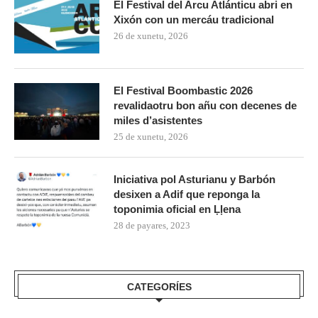
El Festival del Arcu Atlánticu abri en
Xixón con un mercáu tradicional
26 de xunetu, 2026
El Festival Boombastic 2026
revalidaotru bon añu con decenes de
miles d’asistentes
25 de xunetu, 2026
Iniciativa pol Asturianu y Barbón
desixen a Adif que reponga la
toponimia oficial en Ḷḷena
28 de payares, 2023
CATEGORÍES