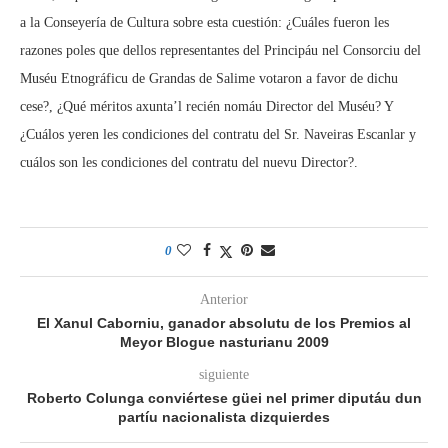
a la Conseyería de Cultura sobre esta cuestión: ¿Cuáles fueron les
razones poles que dellos representantes del Principáu nel Consorciu del
Muséu Etnográficu de Grandas de Salime votaron a favor de dichu
cese?, ¿Qué méritos axunta’l recién nomáu Director del Muséu? Y
¿Cuálos yeren les condiciones del contratu del Sr. Naveiras Escanlar y
cuálos son les condiciones del contratu del nuevu Director?.
0
Anterior
El Xanul Caborniu, ganador absolutu de los Premios al
Meyor Blogue nasturianu 2009
siguiente
Roberto Colunga conviértese güei nel primer diputáu dun
partíu nacionalista dizquierdes