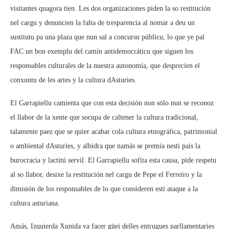
visitantes quagora tien. Les dos organizaciones piden la so restitución
nel cargu y denuncien la falta de tresparencia al nomar a deu un
sustitutu pa una plaza que nun sal a concursu públicu, lo que ye pal
FAC un bon exemplu del camín antidemocráticu que siguen los
responsables culturales de la nuestra autonomía, que desprecien el
conxuntu de les artes y la cultura dAsturies.
El Garrapiellu camienta que con esta decisión non sólo nun se reconoz
el llabor de la xente que socupa de caltener la cultura tradicional,
talamente paez que se quier acabar cola cultura etnográfica, patrimonial
o ambiental dAsturies, y albidra que namás se premia nesti pais la
burocracia y lactitú servil. El Garrapiellu sofita esta causa, pide respetu
al so llabor, desixe la restitución nel cargu de Pepe el Ferreiro y la
dimisión de los responsables de lo que consideren esti ataque a la
cultura asturiana.
Amás, Izquierda Xunida va facer güei delles entrugues parllamentaries