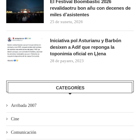
El Festival Boombastic 2026
revalidaotru bon añu con decenes de
miles d’asistentes
25 de xunetu, 2026
Iniciativa pol Asturianu y Barbón
desixen a Adif que reponga la
toponimia oficial en Ḷḷena
28 de payares, 2023
CATEGORÍES
Arribada 2007
Cine
Comunicación