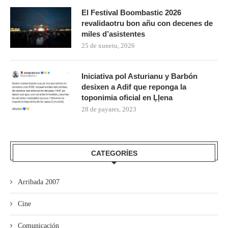
El Festival Boombastic 2026
revalidaotru bon añu con decenes de
miles d’asistentes
25 de xunetu, 2026
Iniciativa pol Asturianu y Barbón
desixen a Adif que reponga la
toponimia oficial en Ḷḷena
28 de payares, 2023
CATEGORÍES
Arribada 2007
Cine
Comunicación