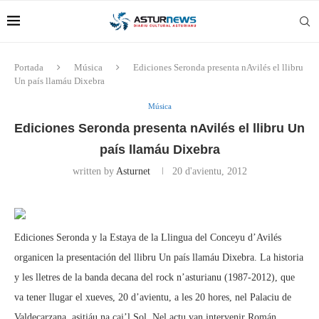
Portada
Música
Ediciones Seronda presenta nAvilés el llibru
Un país llamáu Dixebra
Música
Ediciones Seronda presenta nAvilés el llibru Un
país llamáu Dixebra
written by
Asturnet
20 d'avientu, 2012
Ediciones Seronda y la Estaya de la Llingua del Conceyu d’Avilés
organicen la presentación del llibru Un país llamáu Dixebra. La historia
y les lletres de la banda decana del rock n’asturianu (1987-2012), que
va tener llugar el xueves, 20 d’avientu, a les 20 hores, nel Palaciu de
Valdecarzana, asitiáu na cai’l Sol. Nel actu van intervenir Román