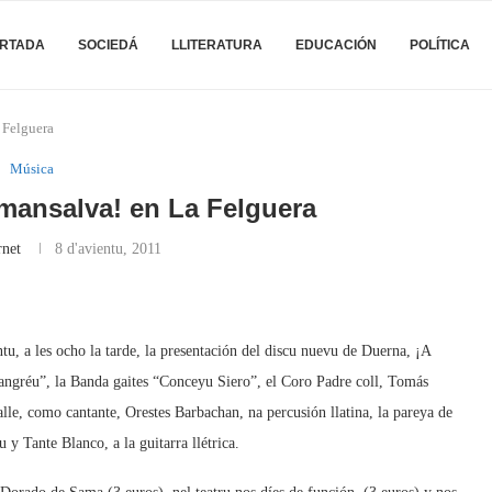
RTADA
SOCIEDÁ
LLITERATURA
EDUCACIÓN
POLÍTICA
a Felguera
Música
 mansalva! en La Felguera
rnet
8 d'avientu, 2011
tu, a les ocho la tarde, la presentación del discu nuevu de Duerna, ¡A
langréu”, la Banda gaites “Conceyu Siero”, el Coro Padre coll, Tomás
e, como cantante, Orestes Barbachan, na percusión llatina, la pareya de
y Tante Blanco, a la guitarra llétrica.