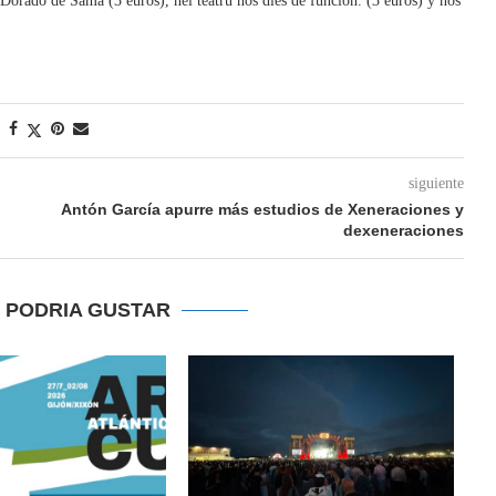
s Dorado de Sama (3 euros), nel teatru nos díes de función. (3 euros) y nos
siguiente
Antón García apurre más estudios de Xeneraciones y
dexeneraciones
E PODRIA GUSTAR