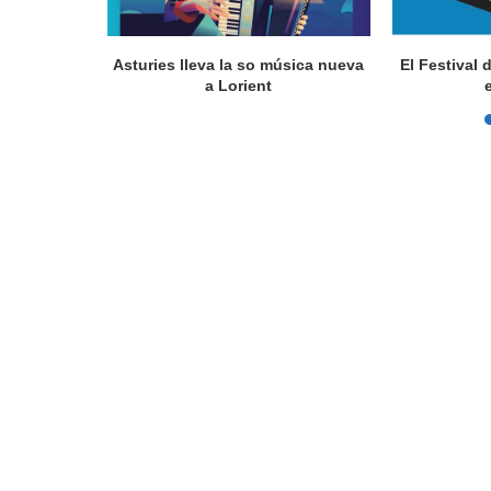
a en Lorient
Asturies lleva la so música nueva
El Festival 
nada...
a Lorient