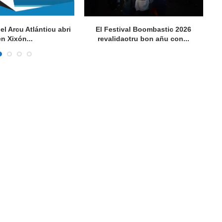
del Arcu Atlánticu abri
El Festival Boombastic 2026
Se
en Xixón...
revalidaotru bon añu con...