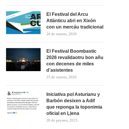
El Festival del Arcu
Atlánticu abri en Xixón
con un mercáu tradicional
26 de xunetu, 2026
El Festival Boombastic
2026 revalidaotru bon añu
con decenes de miles
d’asistentes
25 de xunetu, 2026
Iniciativa pol Asturianu y
Barbón desixen a Adif
que reponga la toponimia
oficial en Ḷḷena
28 de payares, 2023