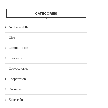
CATEGORÍES
mando Son amuesa’l nuevu folk
El Trasiegu Fest va tener 
asturiano
mercáu con...
Arribada 2007
Cine
Comunicación
Conceyos
Convocatories
Cooperación
Documentu
Educación