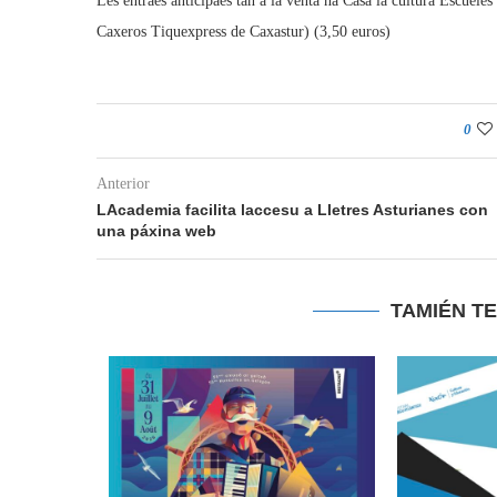
Les entraes anticipaes tán a la venta na Casa la cultura Escuele
Caxeros Tiquexpress de Caxastur) (3,50 euros)
0
Anterior
LAcademia facilita laccesu a Lletres Asturianes con
una páxina web
TAMIÉN T