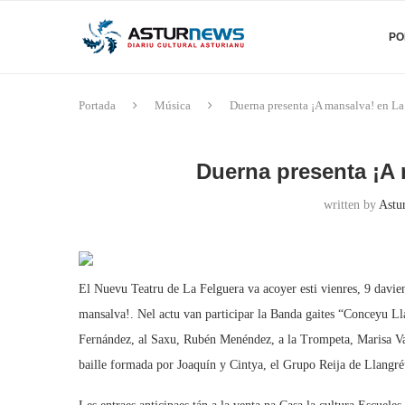
PO
Portada
Música
Duerna presenta ¡A mansalva! en L
Duerna presenta ¡A
written by
Astu
El Nuevu Teatru de La Felguera va acoyer esti vienres, 9 davien
mansalva!. Nel actu van participar la Banda gaites “Conceyu L
Fernández, al Saxu, Rubén Menéndez, a la Trompeta, Marisa Vall
baille formada por Joaquín y Cintya, el Grupo Reija de Llangréu 