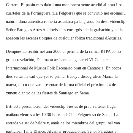
Carrera. El pasáu mes dabril una montonera xente acudió al prau Los
cuarteles de la Formiguera (La Felguera) que se convirtió nel escenariu
natural duna auténtica romería asturiana pa la grabación desti videuclip.
Señor Paraguas Artes Audiovisuales encargóse de la grabación y nella
apaecen les escenes típiques de cualquier folixa tradicional dAsturies.
Dempués de recibir nel añu 2008 el premiu de la crítica RTPA como
grupu revelación, Duerna ta acabante de ganar el VI Concursu
Internacional de Música Folk Escenario prau en Cantabria. En pocos
díes va tar na cail que yel so primer trabayu discográficu Manca la
maera, discu que van presentar de forma oficial el próximu 24 de
xunetu dientro de les fiestes de Santiago en Sama.
Esti actu presentación del videoclip Fiestes de prau va tener llugar
mañana vienres a les 19:30 hores nel Cine Felgueroso de Sama. La
entrada va ser de baldre y, amás de los miembros del grupu, nél van
participar Tante Blanco, Algamar producciones, Señor Paraguas y