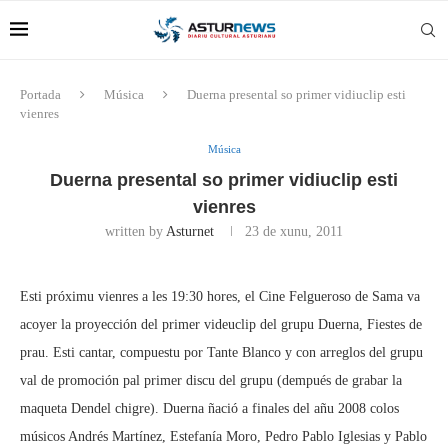
Portada
Música
Duerna presental so primer vidiuclip esti
vienres
Música
Duerna presental so primer vidiuclip esti
vienres
written by
Asturnet
23 de xunu, 2011
Esti próximu vienres a les 19:30 hores, el Cine Felgueroso de Sama va
acoyer la proyección del primer videuclip del grupu Duerna, Fiestes de
prau. Esti cantar, compuestu por Tante Blanco y con arreglos del grupu
val de promoción pal primer discu del grupu (dempués de grabar la
maqueta Dendel chigre). Duerna ñació a finales del añu 2008 colos
músicos Andrés Martínez, Estefanía Moro, Pedro Pablo Iglesias y Pablo