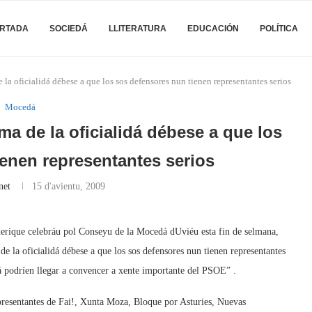
RTADA
SOCIEDÁ
LLITERATURA
EDUCACIÓN
POLÍTICA
 la oficialidá débese a que los sos defensores nun tienen representantes serios
Mocedá
ma de la oficialidá débese a que los
enen representantes serios
net
15 d'avientu, 2009
erique celebráu pol Conseyu de la Mocedá dUviéu esta fin de selmana,
 la oficialidá débese a que los sos defensores nun tienen representantes
idá podríen llegar a convencer a xente importante del PSOE” .
epresentantes de Fai!, Xunta Moza, Bloque por Asturies, Nuevas