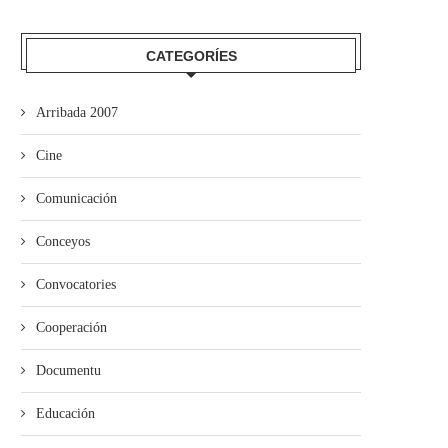
CATEGORÍES
Arribada 2007
Cine
Comunicación
Conceyos
Convocatories
’amuesa I LOVE LEGO aporta a
Mieres entama los talleres 
Cooperación
Xixón
mocedá ‘la mocedá...
Documentu
Educación