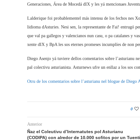
Generaciones, Área de Mocedá dIX y les yá mencionaes Juventu
Lalderique foi probablementel más intensu de los fechos nes Xo
lidioma dAsturies. Nesi sen, la representante de Fai! entrugó pe
que val pa gallegos y valencianos nun casu, o pa catalanes y vasc
xente dIX y BpA les sos eternes promeses incumplíes de non per
Diego Asenjo yá tuviere dellos comentarios sobre l’asturianu ne
pal colectivu asturianista. Asturnews ufre un enllaz a los sos c
Otru de los comentarios sobre l’asturianu nel blogue de Diego 
0
Anterior
Ñaz el Coleutivu d’Internatutes pol Asturianu
(CODIPA) con alredor de 10.000 sofitos por un Tuent