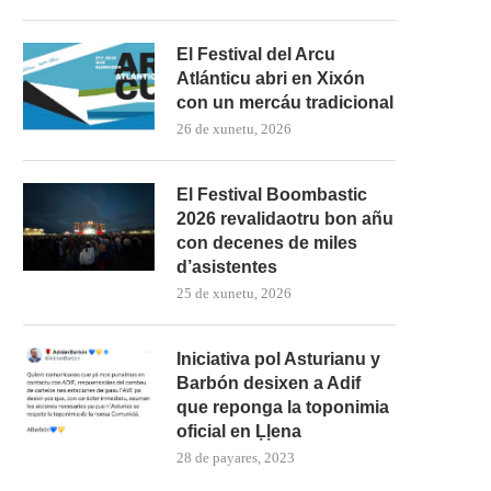
El Festival del Arcu
Atlánticu abri en Xixón
con un mercáu tradicional
26 de xunetu, 2026
El Festival Boombastic
2026 revalidaotru bon añu
con decenes de miles
d’asistentes
25 de xunetu, 2026
Iniciativa pol Asturianu y
Barbón desixen a Adif
que reponga la toponimia
oficial en Ḷḷena
28 de payares, 2023