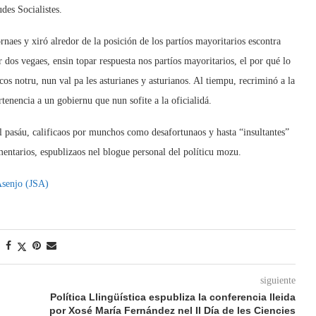
des Socialistes.
rnaes y xiró alredor de la posición de los partíos mayoritarios escontra
r dos vegaes, ensin topar respuesta nos partíos mayoritarios, el por qué lo
os notru, nun val pa les asturianes y asturianos. Al tiempu, recriminó a la
tenencia a un gobiernu que nun sofite a la oficialidá.
l pasáu, calificaos por munchos como desafortunaos y hasta “insultantes”
omentarios, espublizaos nel blogue personal del políticu mozu.
Asenjo (JSA)
siguiente
Política Llingüística espubliza la conferencia lleida
i
por Xosé María Fernández nel II Día de les Ciencies