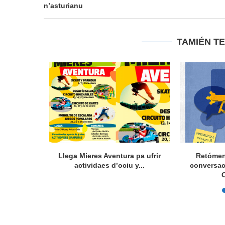
n’asturianu
TAMIÉN T
anu: la
o L.lena
Llega Mieres Aventura pa ufrir
Retómen
actividaes d’ociu y...
conversac