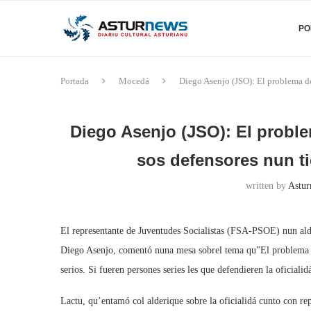
PO
Portada
Mocedá
Diego Asenjo (JSO): El problema de
Diego Asenjo (JSO): El proble
sos defensores nun ti
written by
Astur
El representante de Juventudes Socialistas (FSA-PSOE) nun ald
Diego Asenjo, comentó nuna mesa sobrel tema qu”El problema de
serios. Si fueren persones series les que defendieren la oficial
Lactu, qu’entamó col alderique sobre la oficialidá cunto con r