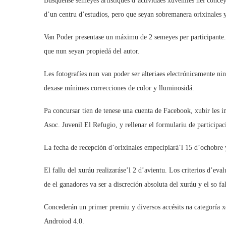
Búsquense semeyes artístiques d’actividaes xuveniles nel conce
d’un centru d’estudios, pero que seyan sobremanera orixinales y
Van Poder presentase un máximu de 2 semeyes per participante. 
que nun seyan propiedá del autor.
Les fotografíes nun van poder ser alteriaes electrónicamente n
dexase mínimes correcciones de color y lluminosidá.
Pa concursar tien de tenese una cuenta de Facebook, xubir les i
Asoc. Juvenil El Refugio, y rellenar el formulariu de participac
La fecha de recepción d’orixinales empecipiará’l 15 d’ochobre 
El fallu del xuráu realizaráse’l 2 d’avientu. Los criterios d’eval
de el ganadores va ser a discreción absoluta del xuráu y el so fal
Concederán un primer premiu y diversos accésits na categoría 
Androiod 4.0.