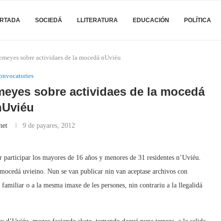
RTADA
SOCIEDÁ
LLITERATURA
EDUCACIÓN
POLÍTICA
meyes sobre actividaes de la mocedá nUviéu
onvocatories
eyes sobre actividaes de la mocedá
nUviéu
net
9 de payares, 2012
r participar los mayores de 16 años y menores de 31 residentes n’Uviéu.
a mocedá uvieino. Nun se van publicar nin van aceptase archivos con
 familiar o a la mesma imaxe de les persones, nin contrariu a la llegalidá