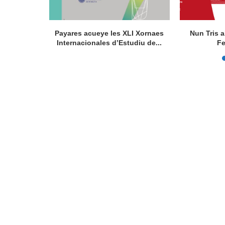
XIX Foru
Payares acueye les XLI Xornaes
Nun Tris a
..
Internacionales d’Estudiu de...
Fe