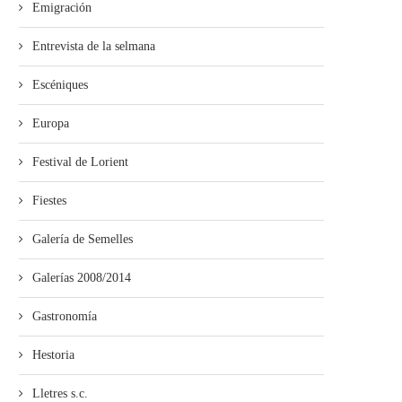
Emigración
Entrevista de la selmana
’ALLA abre’l plazu pa los cursos
El Grupu San Félix sigue
de la...
celebrando los sos...
Escéniques
Europa
Festival de Lorient
Fiestes
Galería de Semelles
Galerías 2008/2014
Gastronomía
Hestoria
Lletres s.c.