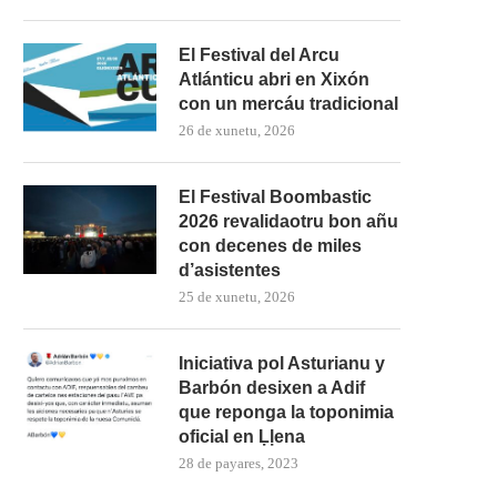
El Festival del Arcu
Atlánticu abri en Xixón
con un mercáu tradicional
26 de xunetu, 2026
El Festival Boombastic
2026 revalidaotru bon añu
con decenes de miles
d’asistentes
25 de xunetu, 2026
Iniciativa pol Asturianu y
Barbón desixen a Adif
que reponga la toponimia
oficial en Ḷḷena
28 de payares, 2023