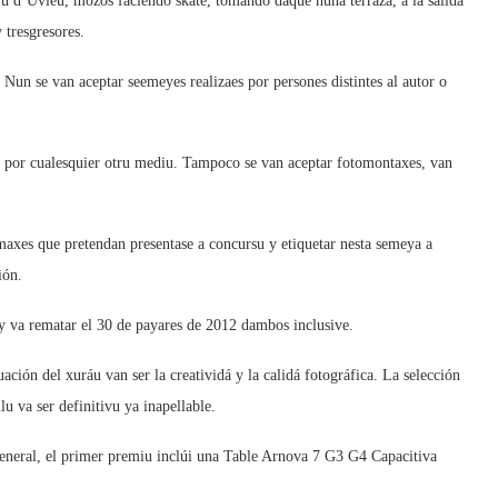
yu d’Uviéu, mozos faciendo skate, tomando daqué nuna terraza, a la salida
 tresgresores.
Nun se van aceptar seemeyes realizaes por persones distintes al autor o
in por cualesquier otru mediu. Tampoco se van aceptar fotomontaxes, van
maxes que pretendan presentase a concursu y etiquetar nesta semeya a
ión.
y va rematar el 30 de payares de 2012 dambos inclusive.
uación del xuráu van ser la creatividá y la calidá fotográfica. La selección
lu va ser definitivu ya inapellable.
xeneral, el primer premiu inclúi una Table Arnova 7 G3 G4 Capacitiva