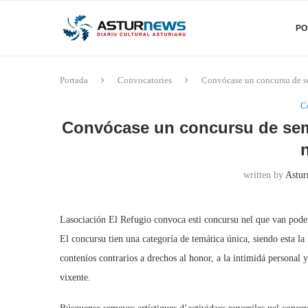
PO
Portada
Convocatories
Convócase un concursu de se
C
Convócase un concursu de sem
written by
Astur
Lasociación El Refugio convoca esti concursu nel que van pode
El concursu tien una categoría de temática única, siendo esta l
conteníos contrarios a drechos al honor, a la intimidá personal y
vixente.