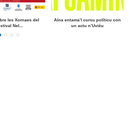
bre les Xornaes del
Aína entama’l cursu políticu con
L
stival Nel...
un actu n’Uviéu