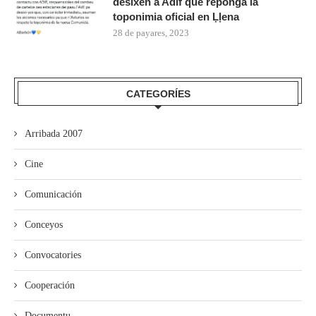
desixen a Adif que reponga la
toponimia oficial en Ḷḷena
28 de payares, 2023
CATEGORÍES
Arribada 2007
Cine
Comunicación
Conceyos
Convocatories
Cooperación
Documentu