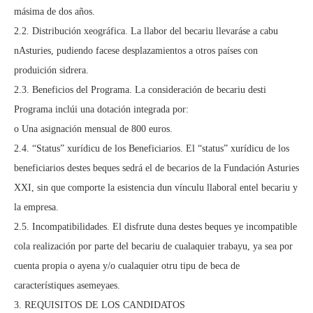
másima de dos años.
2.2. Distribución xeográfica. La llabor del becariu llevaráse a cabu
nAsturies, pudiendo facese desplazamientos a otros países con
produición sidrera.
2.3. Beneficios del Programa. La consideración de becariu desti
Programa inclúi una dotación integrada por:
o Una asignación mensual de 800 euros.
2.4. “Status” xurídicu de los Beneficiarios. El “status” xurídicu de los
beneficiarios destes beques sedrá el de becarios de la Fundación Asturies
XXI, sin que comporte la esistencia dun vínculu llaboral entel becariu y
la empresa.
2.5. Incompatibilidades. El disfrute duna destes beques ye incompatible
cola realización por parte del becariu de cualaquier trabayu, ya sea por
cuenta propia o ayena y/o cualaquier otru tipu de beca de
característiques asemeyaes.
3. REQUISITOS DE LOS CANDIDATOS