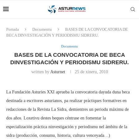
Portada
Documentu
BASES DE LA CONVOCATORIA DE
BECA DINVESTIGACIÓN Y PERIODISMU SIDRERU.
Documentu
BASES DE LA CONVOCATORIA DE BECA
DINVESTIGACIÓN Y PERIODISMU SIDRERU.
written by
Asturnet
25 de xineru, 2010
La Fundación Asturies XXI aprueba la convocatoria dayuda duna beca
destinada a escritores asturianos, pa realizar práctiques formatives en
redacciones de la Revista La Sidra, demientres un periodu máximu de
dos años. Loxetivu destes beques céntrase en fomentar la
especialización práctica ninvestigación y periodismu nel ámbitu de la
sidra (producción, consumu, historia, cultura venceyada…)