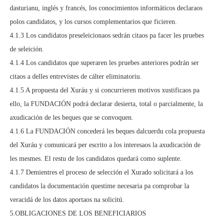
dasturianu, inglés y francés, los conocimientos informáticos declaraos
polos candidatos, y los cursos complementarios que ficieren.
4.1.3 Los candidatos preseleicionaos sedrán citaos pa facer les pruebes
de seleición.
4.1.4 Los candidatos que superaren les pruebes anteriores podrán ser
citaos a delles entrevistes de cálter eliminatoriu.
4.1.5 A propuesta del Xuráu y si concurrieren motivos xustificaos pa
ello, la FUNDACIÓN podrá declarar desierta, total o parcialmente, la
axudicación de les beques que se convoquen.
4.1.6 La FUNDACIÓN concederá les beques dalcuerdu cola propuesta
del Xuráu y comunicará per escrito a los interesaos la axudicación de
les mesmes. El restu de los candidatos quedará como suplente.
4.1.7 Demientres el proceso de selección el Xurado solicitará a los
candidatos la documentación questime necesaria pa comprobar la
veracidá de los datos aportaos na solicitú.
5.OBLIGACIONES DE LOS BENEFICIARIOS