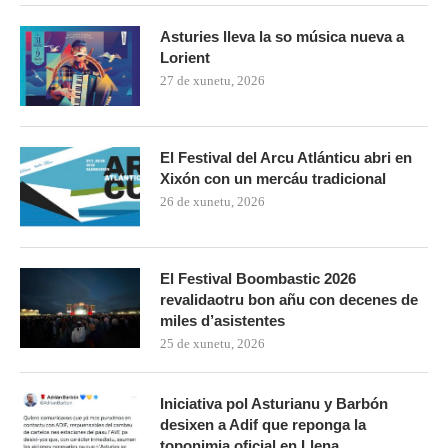
Asturies lleva la so música nueva a
Lorient
27 de xunetu, 2026
El Festival del Arcu Atlánticu abri en
Xixón con un mercáu tradicional
26 de xunetu, 2026
El Festival Boombastic 2026
revalidaotru bon añu con decenes de
miles d’asistentes
25 de xunetu, 2026
Iniciativa pol Asturianu y Barbón
desixen a Adif que reponga la
toponimia oficial en Ḷḷena