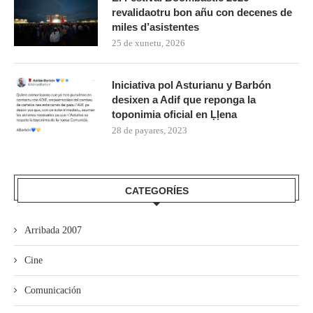
revalidaotru bon añu con decenes de
miles d’asistentes
25 de xunetu, 2026
Iniciativa pol Asturianu y Barbón
desixen a Adif que reponga la
toponimia oficial en Ḷḷena
28 de payares, 2023
CATEGORÍES
Arribada 2007
Cine
Comunicación