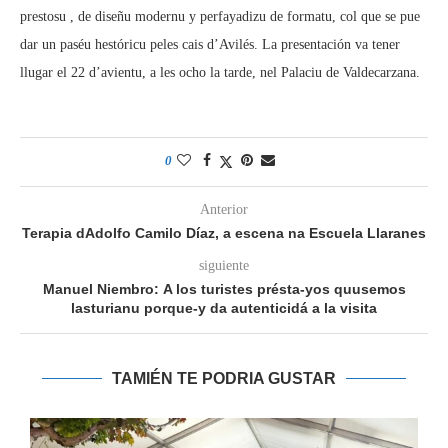
prestosu , de diseñu modernu y perfayadizu de formatu, col que se pue
dar un paséu hestóricu peles cais d’Avilés. La presentación va tener
llugar el 22 d’avientu, a les ocho la tarde, nel Palaciu de Valdecarzana.
0
Anterior
Terapia dAdolfo Camilo Díaz, a escena na Escuela Llaranes
siguiente
Manuel Niembro: A los turistes présta-yos quusemos
lasturianu porque-y da autenticidá a la visita
TAMIÉN TE PODRIA GUSTAR