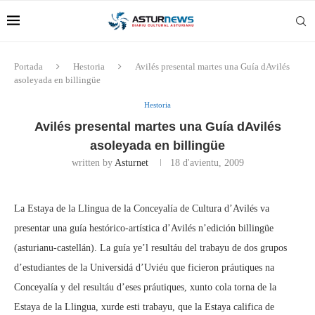
Portada
Hestoria
Avilés presental martes una Guía dAvilés
asoleyada en billingüe
Hestoria
Avilés presental martes una Guía dAvilés
asoleyada en billingüe
written by
Asturnet
18 d'avientu, 2009
La Estaya de la Llingua de la Conceyalía de Cultura d’Avilés va
presentar una guía hestórico-artística d’Avilés n’edición billingüe
(asturianu-castellán). La guía ye’l resultáu del trabayu de dos grupos
d’estudiantes de la Universidá d’Uviéu que ficieron práutiques na
Conceyalía y del resultáu d’eses práutiques, xunto cola torna de la
Estaya de la Llingua, xurde esti trabayu, que la Estaya califica de