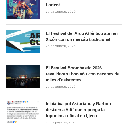
Lorient
27 de xunetu, 2026
El Festival del Arcu Atlánticu abri en
Xixón con un mercáu tradicional
26 de xunetu, 2026
El Festival Boombastic 2026
revalidaotru bon añu con decenes de
miles d’asistentes
25 de xunetu, 2026
Iniciativa pol Asturianu y Barbón
desixen a Adif que reponga la
toponimia oficial en Ḷḷena
28 de payares, 2023