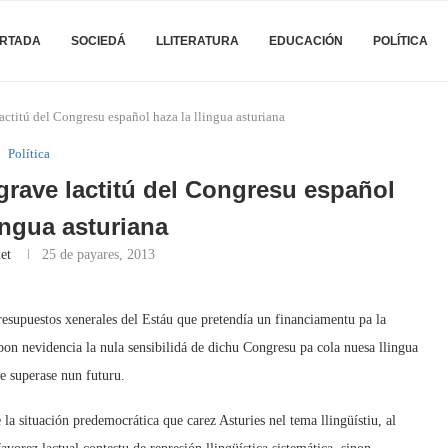
RTADA
SOCIEDÁ
LLITERATURA
EDUCACIÓN
POLÍTICA
actitú del Congresu español haza la llingua asturiana
Política
rave lactitú del Congresu español
lingua asturiana
et
25 de payares, 2013
esupuestos xenerales del Estáu que pretendía un financiamentu pa la
pon nevidencia la nula sensibilidá de dichu Congresu pa cola nuesa llingua
e superase nun futuru.
a situación predemocrática que carez Asturies nel tema llingüístiu, al