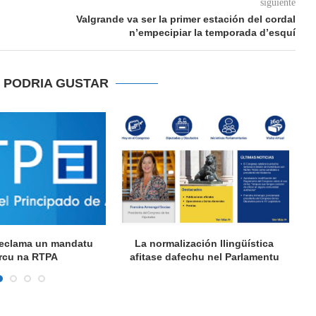
siguiente
Valgrande va ser la primer estación del cordal
n’empecipiar la temporada d’esquí
E PODRIA GUSTAR
 reclama un mandatu
La normalización llingüística
A
rcu na RTPA
afitase dafechu nel Parlamentu