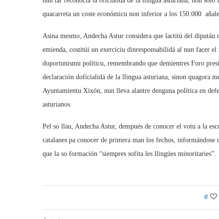
nun tar reconocía la oficialidá de la llingua asturiana, non solo f
quacarreta un coste económicu non inferior a los 150.000  añale
Asina mesmo, Andecha Astur considera que lactitú del diputáu d
emienda, costitúi un exerciciu dinresponsabilidá al nun facer e
doportunismu políticu, remembrando que demientres Foro presidi
declaración doficialidá de la llingua asturiana, sinon quagora
Ayuntamientu Xixón, nun lleva alantre denguna política en defens
asturianos.
Pel so llau, Andecha Astur, dempués de conocer el votu a la esc
catalanes pa conocer de primera man los fechos, informándose d
que la so formación “siempres sofita les llingües minoritaries”.
0