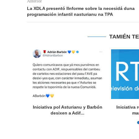
Anterior
La XDLA presentó lInforme sobre la necesidá duna
programación infantil nasturianu na TPA
TAMIÉN T
l Festival
Iniciativa pol Asturianu y Barbón
Iniciativa
rsidá...
desixen a Adif...
ma