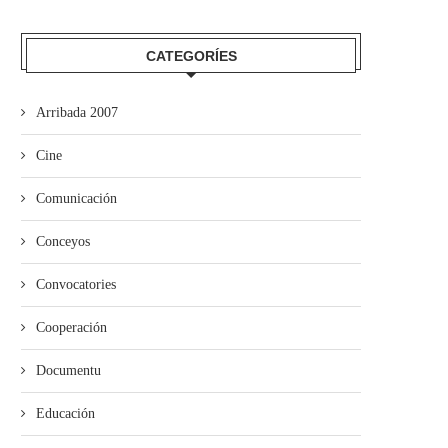
CATEGORÍES
Arribada 2007
Cine
Comunicación
Conceyos
Convocatories
Cooperación
ína entama’l cursu políticu con
Xixón aprueba’l proyectu
un actu n’Uviéu
d’Ordenanza d’Igualdá en
Documentu
Muyeres y...
Educación