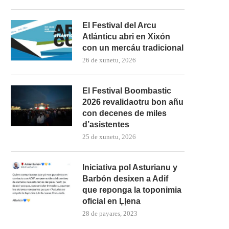
El Festival del Arcu
Atlánticu abri en Xixón
con un mercáu tradicional
26 de xunetu, 2026
El Festival Boombastic
2026 revalidaotru bon añu
con decenes de miles
d’asistentes
25 de xunetu, 2026
Iniciativa pol Asturianu y
Barbón desixen a Adif
que reponga la toponimia
oficial en Ḷḷena
28 de payares, 2023