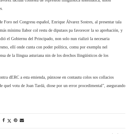
avorez lactual contestu de represión llingüística sistemática, sinon
s.
e Foro nel Congresu español, Enrique Álvarez Sostres, al presentar tala
l más mínimu llabor col restu de diputaos pa favorecer la so aprebación, y
ó el Gobiernu del Principado, non solo nun rializó la necesaria
 mesmo, ellí onde cunta con poder políticu, comu por exemplu nel
a de la llingua asturiana nin de los drechos llingüísticos de los
ontra dERC a esta emienda, púnxose en contautu colos sos collacios
e quel votu de Joan Tardá, diose por un error procedimental”, asegurando