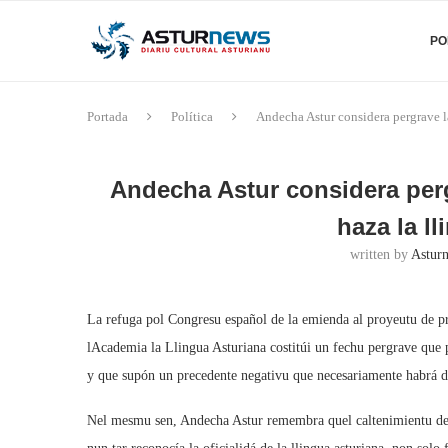
PO
Portada
Política
Andecha Astur considera pergrave l
Andecha Astur considera perg
haza la l
written by
Asturn
La refuga pol Congresu español de la emienda al proyeutu de pr
lAcademia la Llingua Asturiana costitúi un fechu pergrave que 
y que supón un precedente negativu que necesariamente habrá d
Nel mesmu sen, Andecha Astur remembra quel caltenimientu de l