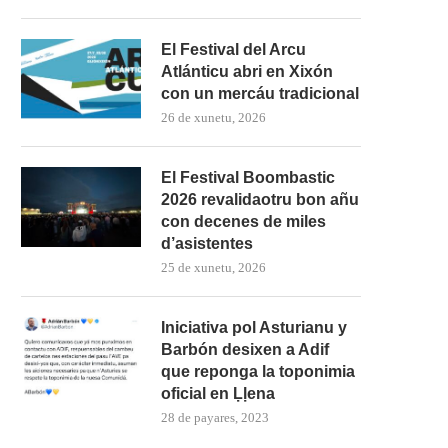
El Festival del Arcu
Atlánticu abri en Xixón
con un mercáu tradicional
26 de xunetu, 2026
El Festival Boombastic
2026 revalidaotru bon añu
con decenes de miles
d’asistentes
25 de xunetu, 2026
Iniciativa pol Asturianu y
Barbón desixen a Adif
que reponga la toponimia
oficial en Ḷḷena
28 de payares, 2023