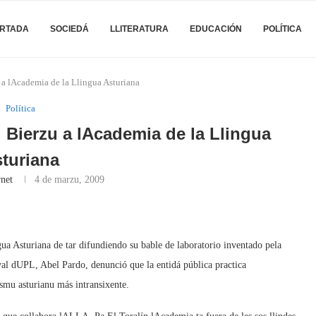
RTADA
SOCIEDÁ
LLITERATURA
EDUCACIÓN
POLÍTICA
 a lAcademia de la Llingua Asturiana
Política
Bierzu a lAcademia de la Llingua
turiana
rnet
4 de marzu, 2009
ngua Asturiana de tar difundiendo su bable de laboratorio inventado pela
al dUPL, Abel Pardo, denunció que la entidá pública practica
smu asturianu más intransixente.