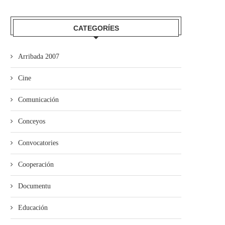
CATEGORÍES
Arribada 2007
ína entama’l cursu políticu con
Xixón aprueba’l proyectu
un actu n’Uviéu
d’Ordenanza d’Igualdá en
Cine
Muyeres y...
Comunicación
Conceyos
Convocatories
Cooperación
Documentu
Educación