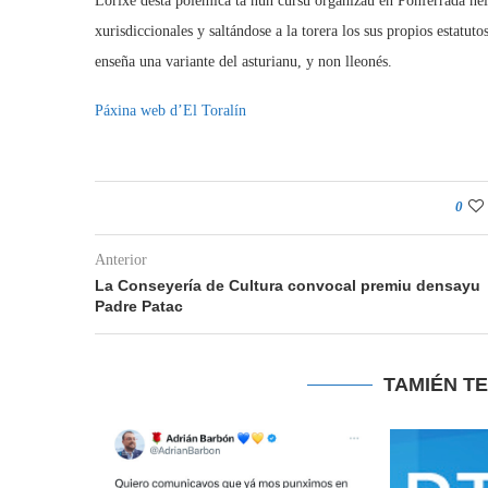
Lorixe desta polémica ta nun cursu organizáu en Ponferrada nel
xurisdiccionales y saltándose a la torera los sus propios estatut
enseña una variante del asturianu, y non lleonés.
Páxina web d’El Toralín
0
Anterior
La Conseyería de Cultura convocal premiu densayu
Padre Patac
TAMIÉN T