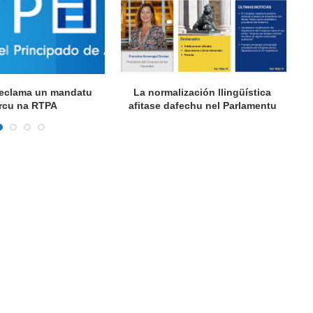
 reclama un mandatu
La normalización llingüística
A
rcu na RTPA
afitase dafechu nel Parlamentu