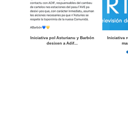
l Festival
Iniciativa pol Asturianu y Barbón
Iniciativa
rsidá...
desixen a Adif...
ma