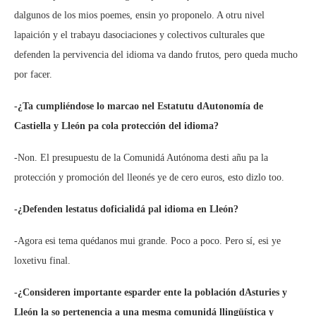
dalgunos de los mios poemes, ensin yo proponelo. A otru nivel
lapaición y el trabayu dasociaciones y colectivos culturales que
defenden la pervivencia del idioma va dando frutos, pero queda mucho
por facer.
-¿Ta cumpliéndose lo marcao nel Estatutu dAutonomía de
Castiella y Lleón pa cola protección del idioma?
-Non. El presupuestu de la Comunidá Autónoma desti añu pa la
protección y promoción del lleonés ye de cero euros, esto dizlo too.
-¿Defenden lestatus doficialidá pal idioma en Lleón?
-Agora esi tema quédanos mui grande. Poco a poco. Pero sí, esi ye
loxetivu final.
-¿Consideren importante esparder ente la población dAsturies y
Lleón la so pertenencia a una mesma comunidá llingüística y