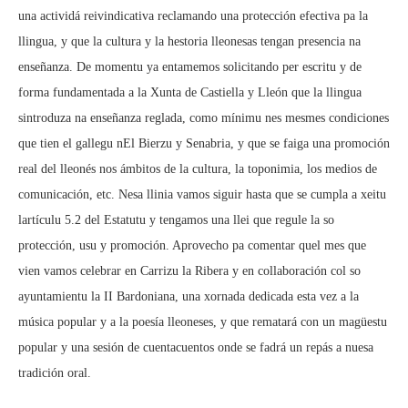
una actividá reivindicativa reclamando una protección efectiva pa la
llingua, y que la cultura y la hestoria lleonesas tengan presencia na
enseñanza. De momentu ya entamemos solicitando per escritu y de
forma fundamentada a la Xunta de Castiella y Lleón que la llingua
sintroduza na enseñanza reglada, como mínimu nes mesmes condiciones
que tien el gallegu nEl Bierzu y Senabria, y que se faiga una promoción
real del lleonés nos ámbitos de la cultura, la toponimia, los medios de
comunicación, etc. Nesa llinia vamos siguir hasta que se cumpla a xeitu
lartículu 5.2 del Estatutu y tengamos una llei que regule la so
protección, usu y promoción. Aprovecho pa comentar quel mes que
vien vamos celebrar en Carrizu la Ribera y en collaboración col so
ayuntamientu la II Bardoniana, una xornada dedicada esta vez a la
música popular y a la poesía lleoneses, y que rematará con un magüestu
popular y una sesión de cuentacuentos onde se fadrá un repás a nuesa
tradición oral.