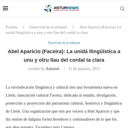
Portada
Entrevista de la selmana
Abel Aparicio (Faceira): La
unidá llingüística a unu y otru llau del cordal ta clara
Entrevista de la selmana
Abel Aparicio (Faceira): La unidá llingüística a
unu y otru llau del cordal ta clara
written by
Asturnet
11 de payares, 2011
La reivindicación llingüístca y cultural tien una ferramienta nueva en
Lleón, lasociación cultural Faceira, dedicada al estudiu, divulgación,
protección y proyección del patrimoniu cultural, hestóricu y llingüísticu
de Lleón. Una organización que tien por voceru a Abel Aparicio y que
diz sentise de dalguna forma herederos y continuadores de lo que foi,
nos años noventa, Facendera pola Llengua.