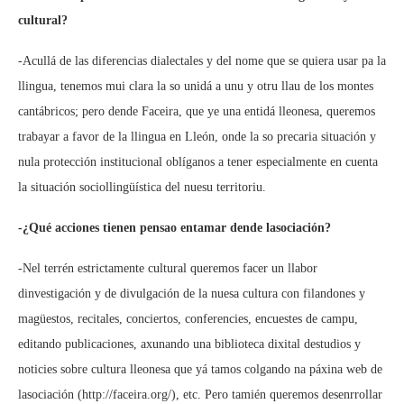
cultural?
-Acullá de las diferencias dialectales y del nome que se quiera usar pa la
llingua, tenemos mui clara la so unidá a unu y otru llau de los montes
cantábricos; pero dende Faceira, que ye una entidá lleonesa, queremos
trabayar a favor de la llingua en Lleón, onde la so precaria situación y
nula protección institucional oblíganos a tener especialmente en cuenta
la situación sociollingüística del nuesu territoriu.
-¿Qué acciones tienen pensao entamar dende lasociación?
-Nel terrén estrictamente cultural queremos facer un llabor
dinvestigación y de divulgación de la nuesa cultura con filandones y
magüestos, recitales, conciertos, conferencies, encuestes de campu,
editando publicaciones, axunando una biblioteca dixital destudios y
noticies sobre cultura lleonesa que yá tamos colgando na páxina web de
lasociación (http://faceira.org/), etc. Pero tamién queremos desenrrollar