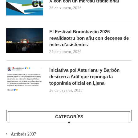
Xixón con un mercáu tradicional
26 de xunetu, 2026
El Festival Boombastic 2026
revalidaotru bon añu con decenes de
miles d’asistentes
25 de xunetu, 2026
Iniciativa pol Asturianu y Barbón
desixen a Adif que reponga la
toponimia oficial en Ḷḷena
28 de payares, 2023
CATEGORÍES
Arribada 2007