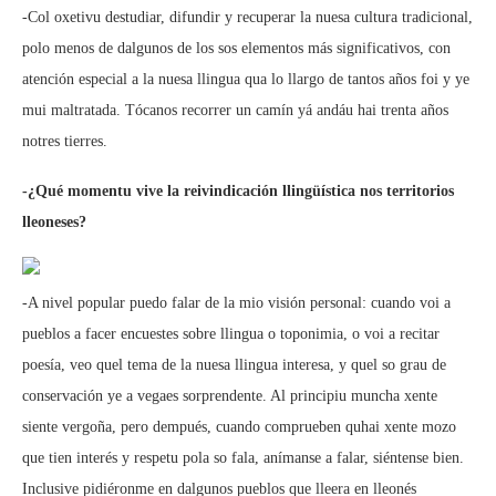
-Col oxetivu destudiar, difundir y recuperar la nuesa cultura tradicional,
polo menos de dalgunos de los sos elementos más significativos, con
atención especial a la nuesa llingua qua lo llargo de tantos años foi y ye
mui maltratada. Tócanos recorrer un camín yá andáu hai trenta años
notres tierres.
-¿Qué momentu vive la reivindicación llingüística nos territorios
lleoneses?
-A nivel popular puedo falar de la mio visión personal: cuando voi a
pueblos a facer encuestes sobre llingua o toponimia, o voi a recitar
poesía, veo quel tema de la nuesa llingua interesa, y quel so grau de
conservación ye a vegaes sorprendente. Al principiu muncha xente
siente vergoña, pero dempués, cuando comprueben quhai xente mozo
que tien interés y respetu pola so fala, anímanse a falar, siéntense bien.
Inclusive pidiéronme en dalgunos pueblos que lleera en lleonés